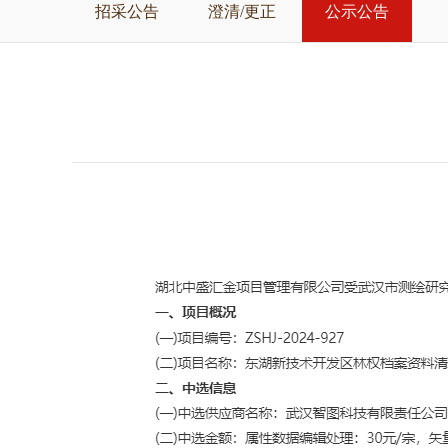
招采公告
澄清/更正
公示公告