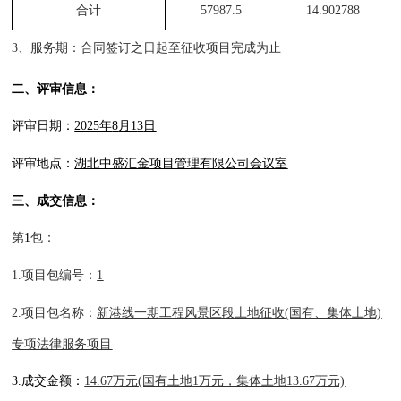
合计
57987.5
14.902788
3、
服务期
：合同签订之日起至征收项目完成为止
二、评审信息：
评审日期：
2025年
8
月
1
3
日
评审地点：
湖北中盛汇金项目管理有限公司会议室
三、成交信息：
第
1
包：
1
.
项目包编号：
1
2
.
项目包名称：
新港线一期工程风景区段土地征收
(国有、集体土地)
专项法律服务项目
3
.
成交金额：
14.67万元(国有土地1万元，集体土地13.67万元)