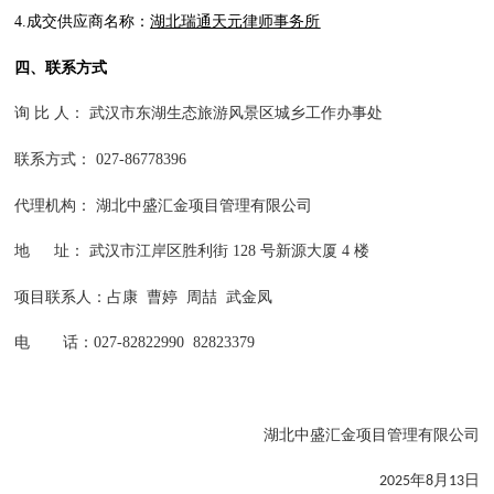
4
.
成交供应商名称：
湖北瑞通天元律师事务所
四、联系方式
询
比 人： 武汉市东湖生态旅游风景区城乡工作办事处
联系方式：
027-86778396
代理机构：
湖北中盛汇金项目管理有限公司
地
址： 武汉市江岸区胜利街 128 号新源大厦 4 楼
项目联系人：占康
曹婷
周喆 武金凤
电
话：027-82822990 82823379
湖北中盛汇金项目管理有限公司
年
月
日
2025
8
1
3