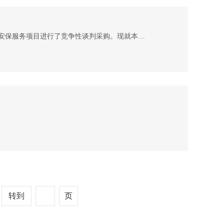
湖北中盛汇金项目管理有限公司受武汉星铭恺文化传媒有限公司的委托，于2026年3月5日，对2026草莓音乐节安保服务项目进行了竞争性谈判采购。现就本次采购的成交结果公告如下： 一、项目概况 （一）项目编号：ZSHJ-2026-321 （二）项目名称：2026草莓音乐节安保服务项目 二、成交结果信息 第1包成交 1.项目包编号：1 2.项目包名称：安保服务1 3.成交供应商名称：武汉天蓝鹰保安服务有限公司 4.成交金额：340元/人/天 第2包成交 1.项目包编号：2 2.项目包名称：安保服务2 3.成交供应商名称：武汉
转到
页